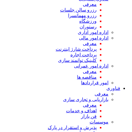
معرفی
رزرو سالن جلسات
رزرو مهمانسرا
ورزشگاه
رستوران
اداره امور اداری
اداره امور مالی
معرفی
پرداخت شارژ اینترنت
پرداخت اجاره
کلینیک توانمند سازی
اداره امور عمرانی
معرفی
مناقصه ها
امور قراردادها
فناوری
معرفی
بازاریابی و تجاری سازی
معرفی
اهداف و خدمات
فن بازار
موسسات
پذیرش و استقرار در پارک