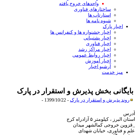
واحدهای خروج یافته
ساختارهای فناوری
استارتاپ ها
شیوه نامه ها
اخبار پارک
اخبار جشنواره ها و کنفرانس ها
اخبار پشتیبانی
اخبار فناوری
اخبار مراکز رشد
اخبار روابط عمومی
اخبار آموزش
آرشیو اخبار
میز خدمت
ایگانی بخش
پذیرش و استقرار در پارک
روند پذیرش و استقرار در پارک
- 1399/10/22 -
رس
استان البرز ، کیلومتر ۵ آزادراه کرج
زوین خروجی کمالشهر میدان
م و فناوری، خیابان شهدای