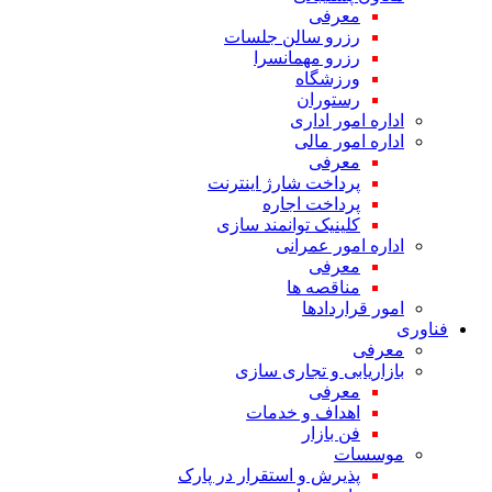
معرفی
رزرو سالن جلسات
رزرو مهمانسرا
ورزشگاه
رستوران
اداره امور اداری
اداره امور مالی
معرفی
پرداخت شارژ اینترنت
پرداخت اجاره
کلینیک توانمند سازی
اداره امور عمرانی
معرفی
مناقصه ها
امور قراردادها
فناوری
معرفی
بازاریابی و تجاری سازی
معرفی
اهداف و خدمات
فن بازار
موسسات
پذیرش و استقرار در پارک