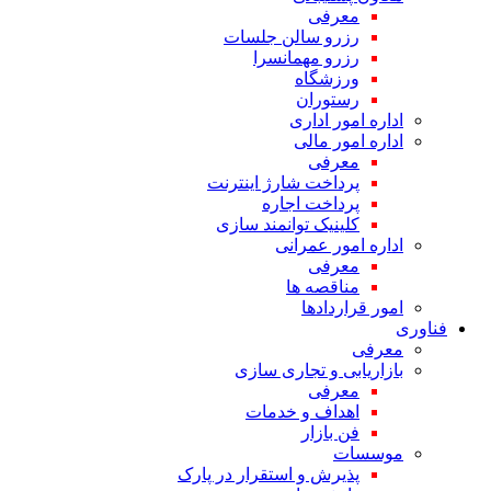
معرفی
رزرو سالن جلسات
رزرو مهمانسرا
ورزشگاه
رستوران
اداره امور اداری
اداره امور مالی
معرفی
پرداخت شارژ اینترنت
پرداخت اجاره
کلینیک توانمند سازی
اداره امور عمرانی
معرفی
مناقصه ها
امور قراردادها
فناوری
معرفی
بازاریابی و تجاری سازی
معرفی
اهداف و خدمات
فن بازار
موسسات
پذیرش و استقرار در پارک