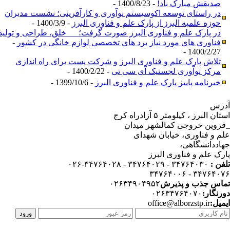
صدیقش مبارک باد!
- 1400/8/23 -
در راستای توسعه اکوسیستم نوآوری و کارآفرینی؛ نشست مدیران
حوزه علمیه البرز از پارک علم و فناوری البرز
- 1400/3/9 -
در پارک علم و فناوری البرز صورت گرفت؛ خلق، طراحی و تولید
فناوری های مورد نیاز برد های تخصصی لوازم خانگی در کشور
-
1400/2/27 -
تلاش پارک علم و فناوری البرز و شرکت پست برای راه اندازی
مرکز نوآوری لجستیک آی سی تی
- 1400/2/22 -
خبرنامه پاییز پارک علم و فناوری البرز
- 1399/10/6 -
رس
استان البرز ، کیلومتر ۵ آزادراه کرج
زوین خروجی کمالشهر میدان
م و فناوری، خیابان شهدای
اددانشگاهی،
رک علم و فناوری البرز
فن :
۳۴۷۶۴۰۳۰ - ۳۴۷۶۴۰۲۹ - ۳۴۷۶۴۰۲۸-۰۲۶
۳۴۷۶۴۰۷۶ - ۳۴۷۶۴
اس جذب و پذیرش
۰۲۶۳۴۹۰۴۹۵۲
رنگار:
۰۲۶۳۴۷۶۴۰۷۰
میل:
office@alborzstp.ir