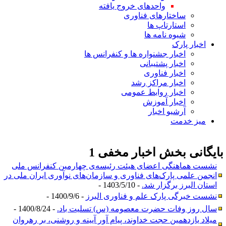
واحدهای خروج یافته
ساختارهای فناوری
استارتاپ ها
شیوه نامه ها
اخبار پارک
اخبار جشنواره ها و کنفرانس ها
اخبار پشتیبانی
اخبار فناوری
اخبار مراکز رشد
اخبار روابط عمومی
اخبار آموزش
آرشیو اخبار
میز خدمت
ایگانی بخش
اخبار مخفی 1
نشست هماهنگی اعضای هیئت رئیسه‌ی چهارمین کنفرانس ملی
انجمن علمی پار‌ک‌های فناوری و سازمان‌های نوآوری ایران ملی در
استان البرز برگزار شد.
- 1403/5/10 -
نشست خبرگی پارک علم و فناوری البرز
- 1400/9/6 -
سال روز وفات حضرت معصومه (س) تسلیت باد.
- 1400/8/24 -
میلاد یازدهمین حجت خداوند، پیام آور آیینه و روشنی، بر رهروان