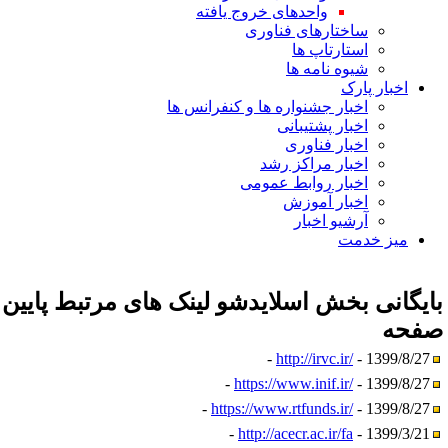
واحدهای خروج یافته
ساختارهای فناوری
استارتاپ ها
شیوه نامه ها
اخبار پارک
اخبار جشنواره ها و کنفرانس ها
اخبار پشتیبانی
اخبار فناوری
اخبار مراکز رشد
اخبار روابط عمومی
اخبار آموزش
آرشیو اخبار
میز خدمت
ایگانی بخش
اسلایدشو لینک های مرتبط پایین
فحه
http://irvc.ir/
- 1399/8/27 -
https://www.inif.ir/
- 1399/8/27 -
https://www.rtfunds.ir/
- 1399/8/27 -
http://acecr.ac.ir/fa
- 1399/3/21 -