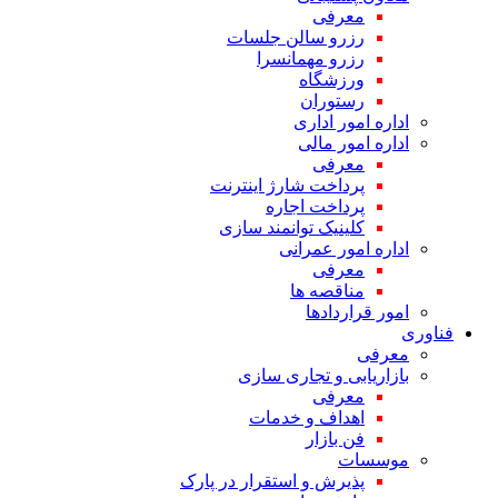
معرفی
رزرو سالن جلسات
رزرو مهمانسرا
ورزشگاه
رستوران
اداره امور اداری
اداره امور مالی
معرفی
پرداخت شارژ اینترنت
پرداخت اجاره
کلینیک توانمند سازی
اداره امور عمرانی
معرفی
مناقصه ها
امور قراردادها
فناوری
معرفی
بازاریابی و تجاری سازی
معرفی
اهداف و خدمات
فن بازار
موسسات
پذیرش و استقرار در پارک