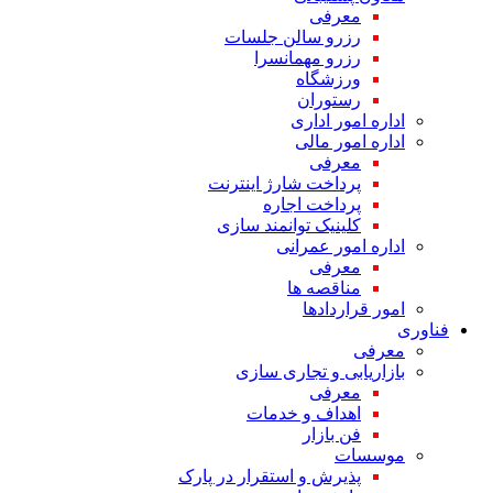
معرفی
رزرو سالن جلسات
رزرو مهمانسرا
ورزشگاه
رستوران
اداره امور اداری
اداره امور مالی
معرفی
پرداخت شارژ اینترنت
پرداخت اجاره
کلینیک توانمند سازی
اداره امور عمرانی
معرفی
مناقصه ها
امور قراردادها
فناوری
معرفی
بازاریابی و تجاری سازی
معرفی
اهداف و خدمات
فن بازار
موسسات
پذیرش و استقرار در پارک