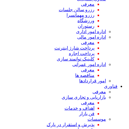
معرفی
رزرو سالن جلسات
رزرو مهمانسرا
ورزشگاه
رستوران
اداره امور اداری
اداره امور مالی
معرفی
پرداخت شارژ اینترنت
پرداخت اجاره
کلینیک توانمند سازی
اداره امور عمرانی
معرفی
مناقصه ها
امور قراردادها
فناوری
معرفی
بازاریابی و تجاری سازی
معرفی
اهداف و خدمات
فن بازار
موسسات
پذیرش و استقرار در پارک