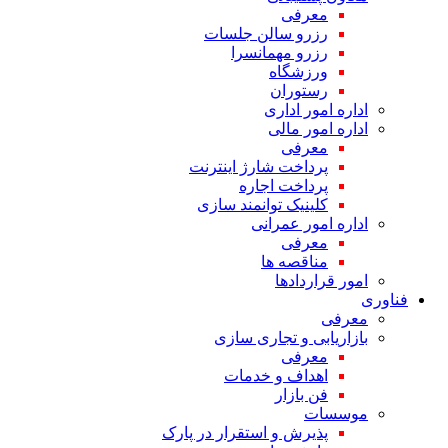
معرفی
رزرو سالن جلسات
رزرو مهمانسرا
ورزشگاه
رستوران
اداره امور اداری
اداره امور مالی
معرفی
پرداخت شارژ اینترنت
پرداخت اجاره
کلینیک توانمند سازی
اداره امور عمرانی
معرفی
مناقصه ها
امور قراردادها
فناوری
معرفی
بازاریابی و تجاری سازی
معرفی
اهداف و خدمات
فن بازار
موسسات
پذیرش و استقرار در پارک