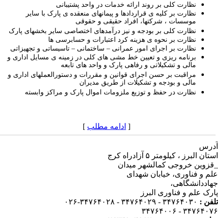
نظارت کلی بر روند ارائه خدمات در واحد پشتیبانی
نظارت بر کلیه ی قراردادها و پیمانهای منعقده ی پارک با سایر
موسسات ، شرکتها، افراد حقیقی و حقوقی
نظارت کلی بر بودجه و نیز درآمدهای اختصاصی سایر بخشهای پارک
نظارت بر نحوه ی هزینه کرد اعتبارات و حسابرسی ها
نظارت بر اجرای امور عمرانی – ساختمانی – تاسیساتی و تجهیزاتی
برنامه ریزی و تعیین خط مشی های کلی در زمینه ی مسایل اداری و
مالی و تشکیلاتی و رفاهی پارک و واحد های تابعه
مراقبت بر حسن اجرای قوانین و مقررات و دستورالعملهای اداری و
مالی و بودجه و تشکیلات از طریق مدیران
نظارت در حفظ و توزیع ملزومات اموال پارک و مراکز وابسته
[
ادامه مطلب
]
رس
استان البرز ، کیلومتر ۵ آزادراه کرج
زوین خروجی کمالشهر میدان
م و فناوری، خیابان شهدای
اددانشگاهی،
رک علم و فناوری البرز
فن :
۳۴۷۶۴۰۳۰ - ۳۴۷۶۴۰۲۹ - ۳۴۷۶۴۰۲۸-۰۲۶
۳۴۷۶۴۰۷۶ - ۳۴۷۶۴