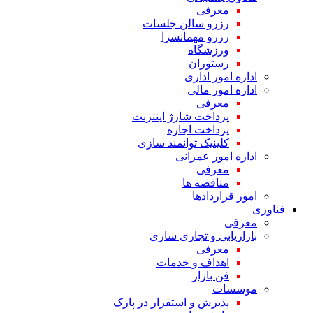
معرفی
رزرو سالن جلسات
رزرو مهمانسرا
ورزشگاه
رستوران
اداره امور اداری
اداره امور مالی
معرفی
پرداخت شارژ اینترنت
پرداخت اجاره
کلینیک توانمند سازی
اداره امور عمرانی
معرفی
مناقصه ها
امور قراردادها
فناوری
معرفی
بازاریابی و تجاری سازی
معرفی
اهداف و خدمات
فن بازار
موسسات
پذیرش و استقرار در پارک