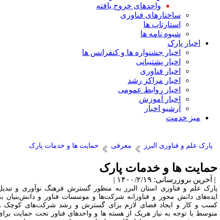
واحدهای خروج یافته
ساختارهای فناوری
استارتاپ ها
شیوه نامه ها
اخبار پارک
اخبار جشنواره ها و کنفرانس ها
اخبار پشتیبانی
اخبار فناوری
اخبار مراکز رشد
اخبار روابط عمومی
اخبار آموزش
آرشیو اخبار
میز خدمت
پارک علم و فناوری البرز
معرفی
حمایت ها و خدمات پارک
مایت ها و خدمات پارک
آخرین بروزرسانی: ۱۴۰۰/۲/۱۹ |
ارک علم و فناوری استان البرز به ‌­منظور گسترش فرهنگ نوآوری و تبدیل
یده‌های دانش ‌محور و فناورانه شرکت‌­ها و موسسات فناور و دانش‌­بنیان به
سب و کار و ایجاد فضای لازم برای گسترش و رشد شرکت‌های کوچک و
توسط با توجه به
نیاز هریک از هسته­ ها و واحدهای فناور تحت حمایت برای