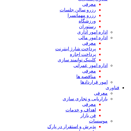
معرفی
رزرو سالن جلسات
رزرو مهمانسرا
ورزشگاه
رستوران
اداره امور اداری
اداره امور مالی
معرفی
پرداخت شارژ اینترنت
پرداخت اجاره
کلینیک توانمند سازی
اداره امور عمرانی
معرفی
مناقصه ها
امور قراردادها
فناوری
معرفی
بازاریابی و تجاری سازی
معرفی
اهداف و خدمات
فن بازار
موسسات
پذیرش و استقرار در پارک