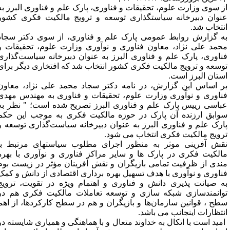
ز سوی وزارت علوم، تحقیقات و فناوری، پارک علم و فناوری البرز به
نوان دبیرخانه سیاستگذاری توسعه و ترویج مالکیت فکری کشور
نتخاب شد.
ه گزارش روابط عمومی پارک‌ علم و فناوری، از سوی دکتر سجاد
حمد علی نژاد، معاون فناوری و نوآوری وزارت علوم، تحقیقات و
ناوری، پارک علم و فناوری البرز به عنوان دبیرخانه سیاست‌گذاری
وسعه و ترویج مالکیت فکری کشور انتخاب شد که افتخاری دیگر برای
ستان البرز است.
ر اساس این گزارش، در نامه دکتر سجاد محمد علی نژاد، معاون
ناوری و نوآوری وزارت علوم، تحقیقات و فناوری به مهندس مهدی
باسی رییس پارک علم و فناوری البرز تصریح شده است؛ " نظر به
وابق ارزنده آن پارک در حوزه مالکیت فکری به موجب این حکم
ارک علم و فناوری البرز به عنوان دبیرخانه سیاست‌گذاری توسعه و
رویج مالکیت فکری انتخاب می شود.
قش آفرینی موثر به منظور اجرای مطلوب سیاستهای مرتبط با
الکیت فکری در پارک ها و سایر مراکز فناوری و نوآوری با بهره
ندی از ظرفیت تمامی بازیگران و نقش آفرینان مؤثر در زیست بوم
ناوری و نوآوری با هدف تسهیل بهره برداری اقتصادی از دانش و کمک
ه صیانت پذیری دانش و فناوری و اهتمام ویژه در تقویت، ترویج
وانمندسازی شبکه سازی و توسعه تعاملات مالکیت فکری هم در
طح ، قوانین سازمان‌ها و بازیگران و هم در سطح کارکردها، از اهم
نتظارات اینجانب می باشد.
مید است با اتکال به خداوند متعال و با هماهنگی و همیاری شایسته در