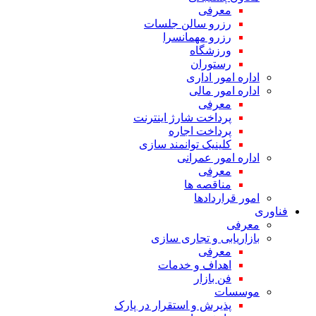
معرفی
رزرو سالن جلسات
رزرو مهمانسرا
ورزشگاه
رستوران
اداره امور اداری
اداره امور مالی
معرفی
پرداخت شارژ اینترنت
پرداخت اجاره
کلینیک توانمند سازی
اداره امور عمرانی
معرفی
مناقصه ها
امور قراردادها
فناوری
معرفی
بازاریابی و تجاری سازی
معرفی
اهداف و خدمات
فن بازار
موسسات
پذیرش و استقرار در پارک